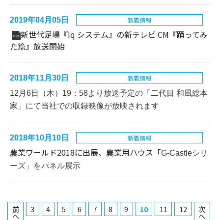
2019年04月05日
新着情報
新世代⾜場『Iq システム』の新テレビ CM『踊ってみ
PDF
た篇』放送開始
2018年11月30日
新着情報
12月6日（木）19：58より放送予定の「二代目 和風総本
家」にて当社での収録映像が放映されます
2018年10月10日
新着情報
農業ワールド2018に出展、農業用ハウス「
G-Castleシリ
ーズ」をパネル展示
前
3
4
5
6
7
8
9
10
11
12
次
へ
へ