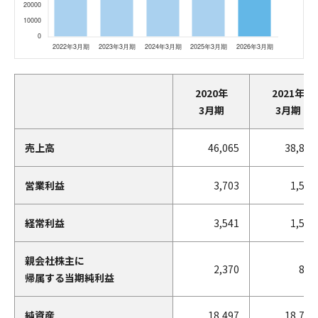
2020年
2021年
3月期
3月期
売上高
46,065
38,812
営業利益
3,703
1,586
経常利益
3,541
1,569
親会社株主に
2,370
857
帰属する当期純利益
純資産
18,497
18,768