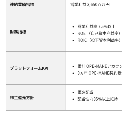
連結業績指標
営業利益 3,650百万円
営業利益率 7.5%以上
財務指標
ROE （自己資本利益率）7.
ROIC（投下資本利益率）3.
累計 OPE-MANEアカウント数
プラットフォームKPI
3ヵ年 OPE-MANE契約受
累進配当
株主還元方針
配当性向35％以上維持