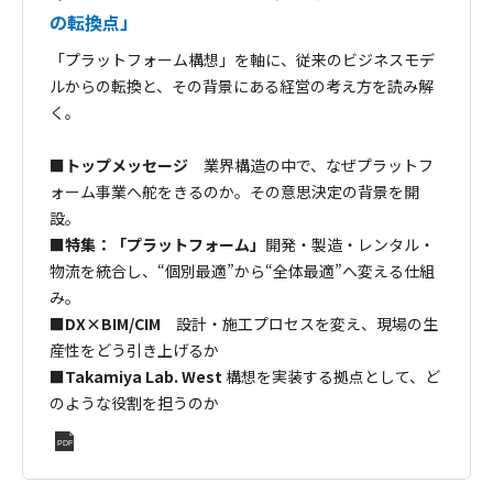
の転換点」
「プラットフォーム構想」を軸に、従来のビジネスモデ
ルからの転換と、その背景にある経営の考え方を読み解
く。
■
トップメッセージ
業界構造の中で、なぜプラットフ
ォーム事業へ舵をきるのか。その意思決定の背景を開
設。
■
特集：「プラットフォーム」
開発・製造・レンタル・
物流を統合し、“個別最適”から“全体最適”へ変える仕組
み。
■DX×BIM/CIM
設計・施工プロセスを変え、現場の生
産性をどう引き上げるか
■Takamiya Lab. West
構想を実装する拠点として、ど
のような役割を担うのか
PDF