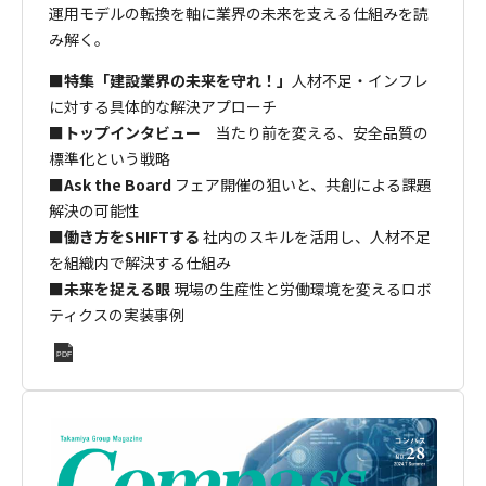
運用モデルの転換を軸に業界の未来を支える仕組みを読
み解く。
■
特集「建設業界の未来を守れ！」
人材不足・インフレ
に対する具体的な解決アプローチ
■
トップインタビュー
当たり前を変える、安全品質の
標準化という戦略
■
Ask the Board
フェア開催の狙いと、共創による課題
解決の可能性
■
働き方をSHIFTする
社内のスキルを活用し、人材不足
を組織内で解決する仕組み
■
未来を捉える眼
現場の生産性と労働環境を変えるロボ
ティクスの実装事例
PDF