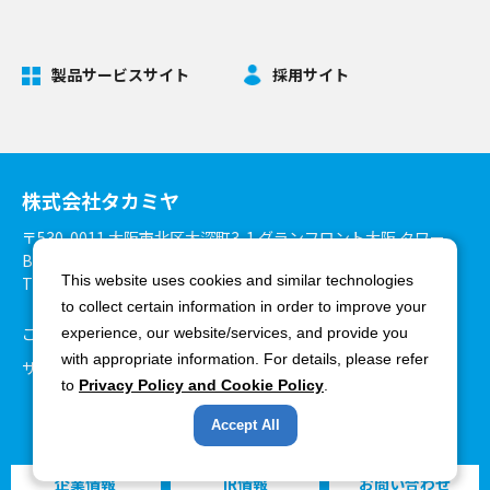
製品サービスサイト
採用サイト
株式会社タカミヤ
〒530-0011 大阪市北区大深町3-1 グランフロント大阪 タワー
B27階
This website uses cookies and similar technologies
TEL：06-6375-3900 FAX：06-6375-8825
to collect certain information in order to improve your
ご利用環境について
個人情報保護方針
experience, our website/services, and provide you
with appropriate information. For details, please refer
サイトマップ
to
Privacy Policy and Cookie Policy
.
Accept All
Copyright ©Takamiya Co., Ltd. All rights reserved.
企業情報
IR情報
お問い合わせ