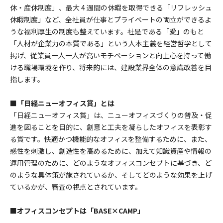
休・産休制度」、最大 4 週間の休暇を取得できる「リフレッシュ
休暇制度」など、全社員が仕事とプライベートの両立ができるよ
うな福利厚生の制度も整えています。社是である「愛」のもと
「人材が企業力の本質である」という人本主義を経営哲学として
掲げ、従業員一人一人が高いモチベーションと向上心を持って働
ける職場環境を作り、将来的には、建設業界全体の意識改善を目
指します。
■「日経ニューオフィス賞」とは
「日経ニューオフィス賞」は、ニューオフィスづくりの普及・促
進を図ることを目的に、創意と工夫を凝らしたオフィスを表彰す
る賞です。快適かつ機能的なオフィスを整備するために、また、
感性を刺激し、創造性を高めるために、加えて知識資産や情報の
運用管理のために、どのようなオフィスコンセプトに基づき、ど
のような具体策が施されているか、そしてどのような効果を上げ
ているかが、審査の視点とされています。
■オフィスコンセプトは「BASE×CAMP」