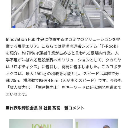
Innovation Hub 中央に位置するタカミヤのソリューションを提
案する展示エリア。こちらでは足場内運搬システム「T-Rook」
を紹介。約 70%は運搬作業が占めると言われる足場内作業。人
手不足が叫ばれる建設業界へのソリューションとして、タカミヤ
は「ロボティクス」に着目し、開発に着手しました。このロボテ
ィクスは、最大 150kg の積載を可能とし、スピードは昇降で分
速 20ｍ、横移動で時速 4ｋm（人が歩くスピード）です。今後も
「省人省力化」「生産性向上」をキーワードに研究開発を進めて
まいります。
■代表取締役会長 兼 社長 髙宮一雅コメント