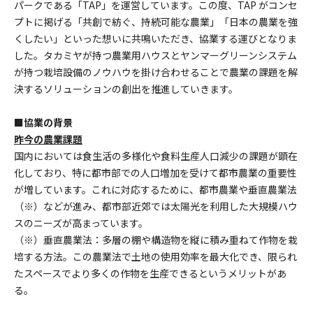
パークである「TAP」を運営しています。この度、TAP がコンセ
プトに掲げる「共創で紡ぐ、持続可能な農業」「日本の農業を強
くしたい」といった想いに共鳴いただき、協業する運びとなりま
した。タカミヤが持つ農業用ハウスとヤンマーグリーンシステム
が持つ栽培設備のノウハウを掛け合わせることで農業の課題を解
決するソリューションの創出を推進していきます。
■協業の背景
昨今の農業課題
国内においては食生活の多様化や食料生産人口減少の課題が顕在
化しており、特に都市部での人口増加を受けて都市農業の重要性
が増しています。これに対応するために、都市農業や垂直農業法
（※）などが進み、都市部近郊では太陽光を利用した大規模ハウ
スのニーズが高まっています。
（※）垂直農業法：多層の棚や構造物を縦に積み重ねて作物を栽
培する方法。この農業法で土地の使用効率を最大化でき、限られ
たスペースでより多くの作物を生産できるというメリットがあ
る。