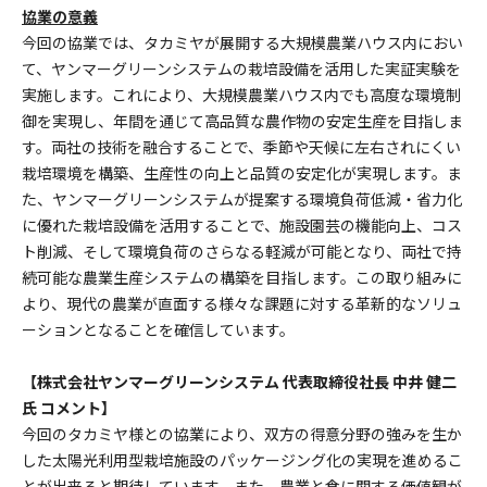
協業の意義
今回の協業では、タカミヤが展開する大規模農業ハウス内におい
て、ヤンマーグリーンシステムの栽培設備を活用した実証実験を
実施します。これにより、大規模農業ハウス内でも高度な環境制
御を実現し、年間を通じて高品質な農作物の安定生産を目指しま
す。両社の技術を融合することで、季節や天候に左右されにくい
栽培環境を構築、生産性の向上と品質の安定化が実現します。ま
た、ヤンマーグリーンシステムが提案する環境負荷低減・省力化
に優れた栽培設備を活用することで、施設園芸の機能向上、コス
ト削減、そして環境負荷のさらなる軽減が可能となり、両社で持
続可能な農業生産システムの構築を目指します。この取り組みに
より、現代の農業が直面する様々な課題に対する革新的なソリュ
ーションとなることを確信しています。
【株式会社ヤンマーグリーンシステム 代表取締役社長 中井 健二
氏 コメント】
今回のタカミヤ様との協業により、双方の得意分野の強みを生か
した太陽光利用型栽培施設のパッケージング化の実現を進めるこ
とが出来ると期待しています。また、農業と食に関する価値観が