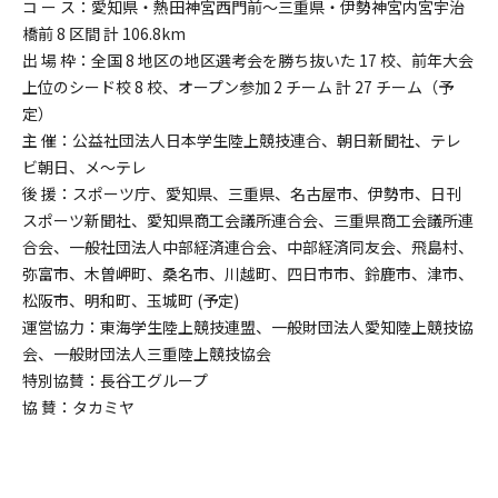
コ ー ス：愛知県・熱田神宮西門前～三重県・伊勢神宮内宮宇治
橋前 8 区間 計 106.8km
出 場 枠：全国 8 地区の地区選考会を勝ち抜いた 17 校、前年大会
上位のシード校 8 校、オープン参加 2 チーム 計 27 チーム（予
定）
主 催：公益社団法人日本学生陸上競技連合、朝日新聞社、テレ
ビ朝日、メ～テレ
後 援：スポーツ庁、愛知県、三重県、名古屋市、伊勢市、日刊
スポーツ新聞社、愛知県商工会議所連合会、三重県商工会議所連
合会、一般社団法人中部経済連合会、中部経済同友会、飛島村、
弥富市、木曽岬町、桑名市、川越町、四日市市、鈴鹿市、津市、
松阪市、明和町、玉城町 (予定)
運営協力：東海学生陸上競技連盟、一般財団法人愛知陸上競技協
会、一般財団法人三重陸上競技協会
特別協賛：長谷工グループ
協 賛：タカミヤ