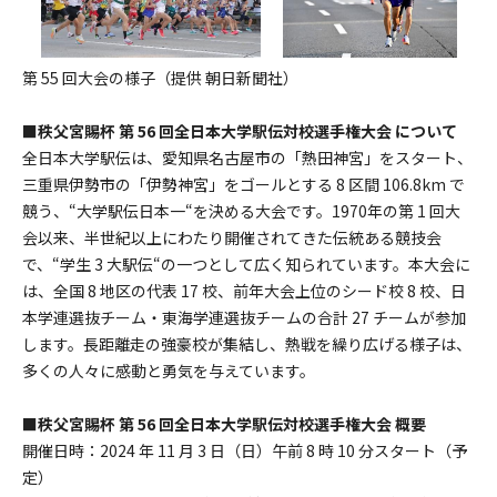
第 55 回大会の様子（提供 朝日新聞社）
■秩父宮賜杯 第 56 回全日本大学駅伝対校選手権大会 について
全日本大学駅伝は、愛知県名古屋市の「熱田神宮」をスタート、
三重県伊勢市の「伊勢神宮」をゴールとする 8 区間 106.8km で
競う、“大学駅伝日本一“を決める大会です。1970年の第 1 回大
会以来、半世紀以上にわたり開催されてきた伝統ある競技会
で、“学生 3 大駅伝“の一つとして広く知られています。本大会に
は、全国 8 地区の代表 17 校、前年大会上位のシード校 8 校、日
本学連選抜チーム・東海学連選抜チームの合計 27 チームが参加
します。長距離走の強豪校が集結し、熱戦を繰り広げる様子は、
多くの人々に感動と勇気を与えています。
■秩父宮賜杯 第 56 回全日本大学駅伝対校選手権大会 概要
開催日時：2024 年 11 月 3 日（日）午前 8 時 10 分スタート（予
定）